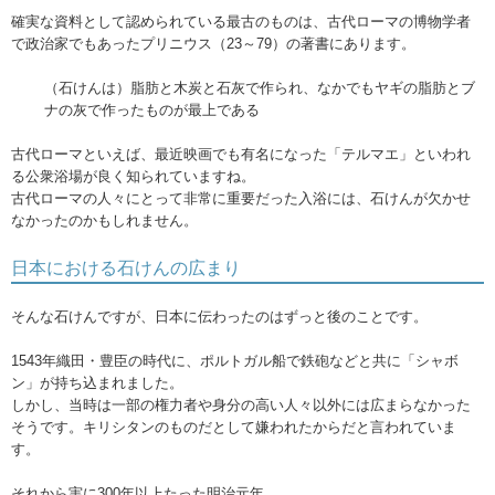
確実な資料として認められている最古のものは、古代ローマの博物学者
で政治家でもあったプリニウス（23～79）の著書にあります。
（石けんは）脂肪と木炭と石灰で作られ、なかでもヤギの脂肪とブ
ナの灰で作ったものが最上である
古代ローマといえば、最近映画でも有名になった「テルマエ」といわれ
る公衆浴場が良く知られていますね。
古代ローマの人々にとって非常に重要だった入浴には、石けんが欠かせ
なかったのかもしれません。
日本における石けんの広まり
そんな石けんですが、日本に伝わったのはずっと後のことです。
1543年織田・豊臣の時代に、ポルトガル船で鉄砲などと共に「シャボ
ン」が持ち込まれました。
しかし、当時は一部の権力者や身分の高い人々以外には広まらなかった
そうです。キリシタンのものだとして嫌われたからだと言われていま
す。
それから実に300年以上たった明治元年。