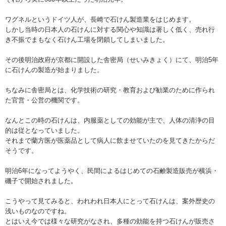
ワグネルというドイツ人が、長崎で石けん製造業をはじめます。
しかし当時の日本人の石けんに対する関心や知識は著しく低く、売れ行
き不振でまもなく石けん工場を閉鎖してしまいました。
その後明治政府が京都に開設した舎密局（せいみきょく）にて、明治5年
に石けんの製造が始まりました。
ちなみに舎密局とは、化学技術の研究・教育および勧業のために作られ
た官営・公営の機関です。
なんとこの時の石けんは、内服薬としての効能が主で、人体の清浄の目
的は従となっていました。
それまで蘭方医が医薬品として病人に飲ませていたのを見てきたからだ
そうです。
明治6年になってようやく、民間によるはじめての石鹸製造販売が横浜・
磯子で開始されました。
こうやって見てみると、われわれ日本人にとって石けんは、案外歴史の
浅いものなのですね。
とはいえ今では様々な研究がなされ、多種の効能を持つ石けんが販売さ